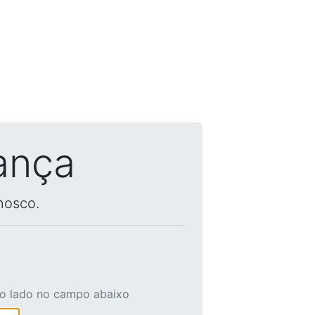
ança
nosco.
ao lado no campo abaixo