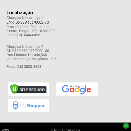
Localização
Cirúrgica Nilmar Loja 1
CNPJ 06.889.353/0001-70
Praça Américo Fiorotto,
159
Centro, Birigui - SP, 16200-023
Fone
(18) 3644-6498
Cirurgica Nilmar Loja 2
CNPJ 19.562.972/0001-06
Rua Floriano Peixoto,540
Vila Mendonça, Araçatuba - SP
Fone:
(18) 3623-2553
© Nilmar Cirúrgica