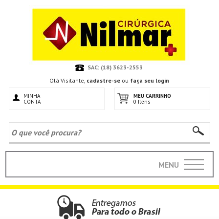
SAC: (18) 3623-2553
Olá Visitante,
cadastre-se
ou
faça seu login
MINHA
MEU CARRINHO
CONTA
0 Itens
MENU