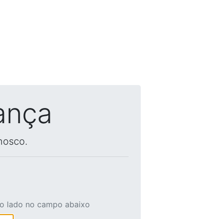
ança
nosco.
ao lado no campo abaixo