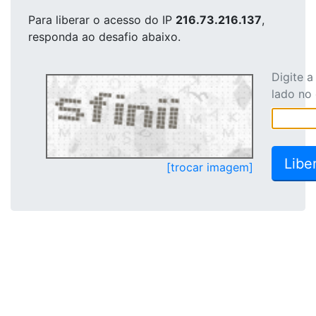
Para liberar o acesso
do IP
216.73.216.137
,
responda ao desafio abaixo.
Digite 
lado no
[trocar imagem]