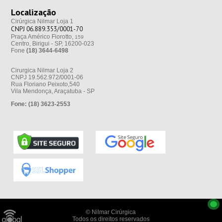
Localização
Cirúrgica Nilmar Loja 1
CNPJ 06.889.353/0001-70
Praça Américo Fiorotto,
159
Centro, Birigui - SP, 16200-023
Fone
(18) 3644-6498
Cirurgica Nilmar Loja 2
CNPJ 19.562.972/0001-06
Rua Floriano Peixoto,540
Vila Mendonça, Araçatuba - SP
Fone:
(18) 3623-2553
© Nilmar Cirúrgica
Todos os direitos reservados