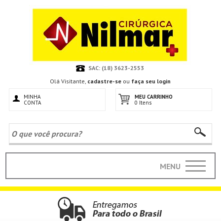
SAC: (18) 3623-2553
Olá Visitante,
cadastre-se
ou
faça seu login
MINHA
MEU CARRINHO
CONTA
0 Itens
MENU