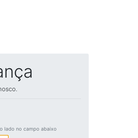
ança
nosco.
ao lado no campo abaixo