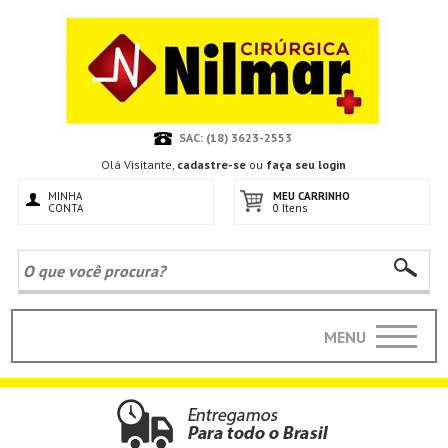
SAC: (18) 3623-2553
Olá Visitante,
cadastre-se
ou
faça seu login
MINHA
MEU CARRINHO
CONTA
0 Itens
MENU