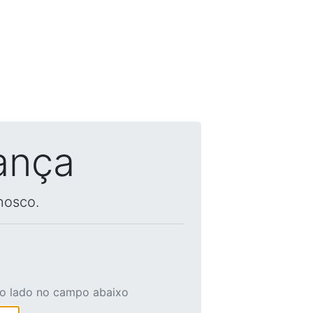
ança
nosco.
ao lado no campo abaixo