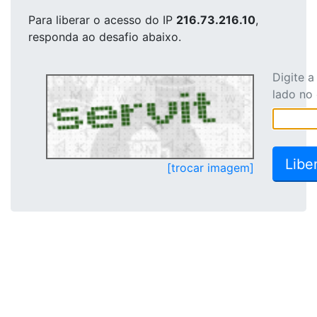
Para liberar o acesso
do IP
216.73.216.10
,
responda ao desafio abaixo.
Digite 
lado no
[trocar imagem]