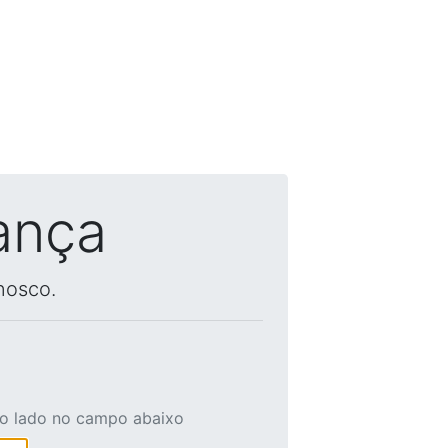
ança
nosco.
ao lado no campo abaixo