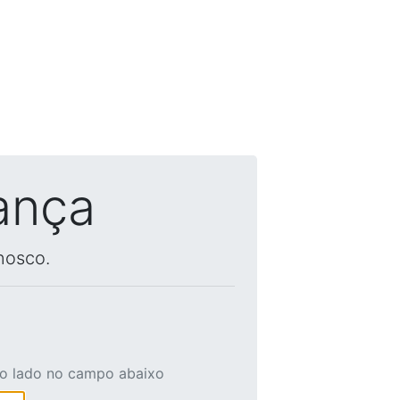
ança
nosco.
ao lado no campo abaixo