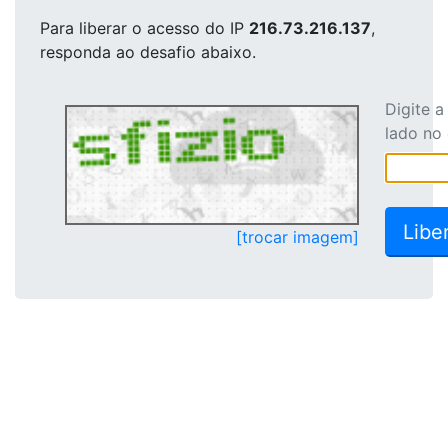
Para liberar o acesso
do IP
216.73.216.137
,
responda ao desafio abaixo.
Digite 
lado no
[trocar imagem]