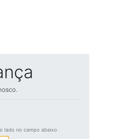
ança
nosco.
ao lado no campo abaixo