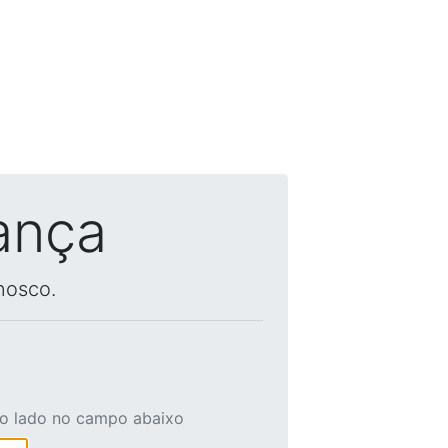
ança
nosco.
ao lado no campo abaixo